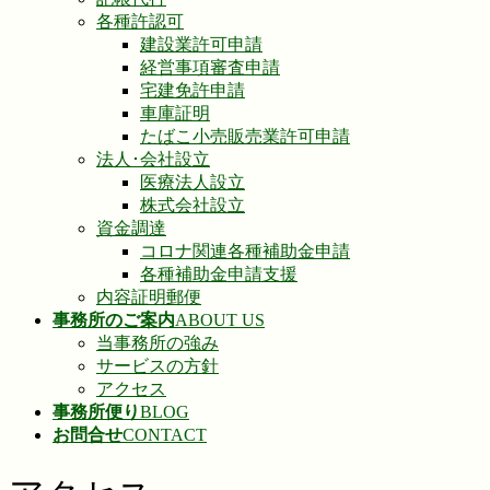
各種許認可
建設業許可申請
経営事項審査申請
宅建免許申請
車庫証明
たばこ小売販売業許可申請
法人･会社設立
医療法人設立
株式会社設立
資金調達
コロナ関連各種補助金申請
各種補助金申請支援
内容証明郵便
事務所のご案内
ABOUT US
当事務所の強み
サービスの方針
アクセス
事務所便り
BLOG
お問合せ
CONTACT