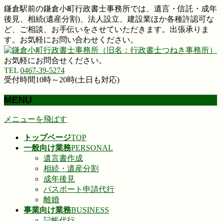
鎌倉駅前の鎌倉小町行政書士事務所では、遺言・信託・成年
後見、相続(遺産分割)、法人設立、建設業ほか各種許認可な
ど、ご相談、お手伝いをさせていただきます。出張承りま
す。お気軽にお問い合わせください。
お気軽にお問合せください。
TEL
0467-39-5274
受付時間10時～20時(土日も対応)
MENU
メニューを飛ばす
トップページ
TOP
一般向け業務
PERSONAL
遺言書作成
相続・遺産分割
成年後見
パスポート申請代行
離婚
事業向け業務
BUSINESS
記帳代行