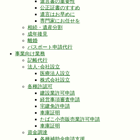
遺言書の重要性
公正証書のすすめ
遺言はお早めに
専門家にお任せを
相続・遺産分割
成年後見
離婚
パスポート申請代行
事業向け業務
記帳代行
法人･会社設立
医療法人設立
株式会社設立
各種許認可
建設業許可申請
経営事項審査申請
宅建免許申請
車庫証明
たばこ小売販売業許可申請
車庫証明
資金調達
各種補助金申請支援