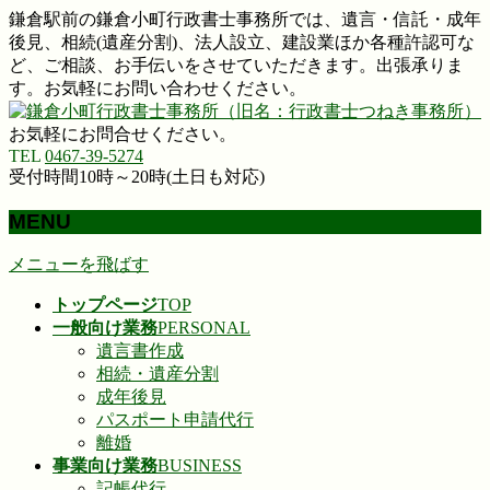
鎌倉駅前の鎌倉小町行政書士事務所では、遺言・信託・成年
後見、相続(遺産分割)、法人設立、建設業ほか各種許認可な
ど、ご相談、お手伝いをさせていただきます。出張承りま
す。お気軽にお問い合わせください。
お気軽にお問合せください。
TEL
0467-39-5274
受付時間10時～20時(土日も対応)
MENU
メニューを飛ばす
トップページ
TOP
一般向け業務
PERSONAL
遺言書作成
相続・遺産分割
成年後見
パスポート申請代行
離婚
事業向け業務
BUSINESS
記帳代行