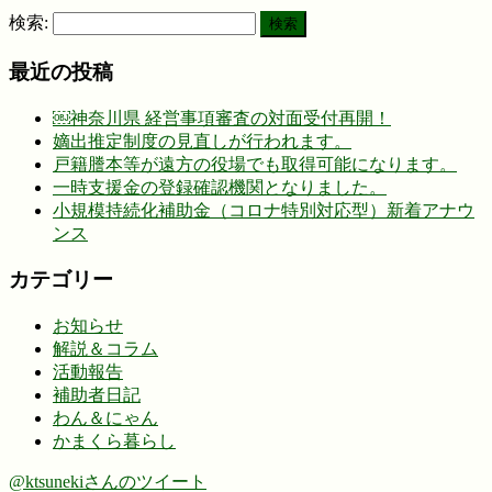
検索:
最近の投稿
￼神奈川県 経営事項審査の対面受付再開！
嫡出推定制度の見直しが行われます。
戸籍謄本等が遠方の役場でも取得可能になります。
一時支援金の登録確認機関となりました。
小規模持続化補助金（コロナ特別対応型）新着アナウ
ンス
カテゴリー
お知らせ
解説＆コラム
活動報告
補助者日記
わん＆にゃん
かまくら暮らし
@ktsunekiさんのツイート