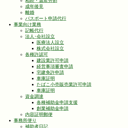
相続・遺産分割
成年後見
離婚
パスポート申請代行
事業向け業務
記帳代行
法人･会社設立
医療法人設立
株式会社設立
各種許認可
建設業許可申請
経営事項審査申請
宅建免許申請
車庫証明
たばこ小売販売業許可申請
車庫証明
資金調達
各種補助金申請支援
創業補助金申請
内容証明郵便
事務所便り
補助者日記