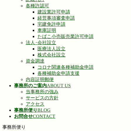
各種許認可
建設業許可申請
経営事項審査申請
宅建免許申請
車庫証明
たばこ小売販売業許可申請
法人･会社設立
医療法人設立
株式会社設立
資金調達
コロナ関連各種補助金申請
各種補助金申請支援
内容証明郵便
事務所のご案内
ABOUT US
当事務所の強み
サービスの方針
アクセス
事務所便り
BLOG
お問合せ
CONTACT
事務所便り