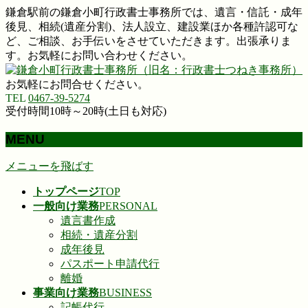
鎌倉駅前の鎌倉小町行政書士事務所では、遺言・信託・成年
後見、相続(遺産分割)、法人設立、建設業ほか各種許認可な
ど、ご相談、お手伝いをさせていただきます。出張承りま
す。お気軽にお問い合わせください。
お気軽にお問合せください。
TEL
0467-39-5274
受付時間10時～20時(土日も対応)
MENU
メニューを飛ばす
トップページ
TOP
一般向け業務
PERSONAL
遺言書作成
相続・遺産分割
成年後見
パスポート申請代行
離婚
事業向け業務
BUSINESS
記帳代行