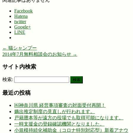
関連記事はありません
Facebook
Hatena
twitter
Google+
LINE
←
猫シャンプー
2014年7月無料相談会のお知らせ
→
サイト内検索
検索:
最近の投稿
￼神奈川県 経営事項審査の対面受付再開！
嫡出推定制度の見直しが行われます。
戸籍謄本等が遠方の役場でも取得可能になります。
一時支援金の登録確認機関となりました。
小規模持続化補助金（コロナ特別対応型）新着アナウ