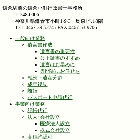
鎌倉駅前の鎌倉小町行政書士事務所
〒248-0006
神奈川県鎌倉市小町1-9-3 島森ビル3階
TEL:0467-39-5274 / FAX:0467-53-9706
一般向け業務
遺言書作成
遺言書の重要性
公正証書のすすめ
遺言はお早めに
専門家にお任せを
相続・遺産分割
成年後見
離婚
パスポート申請代行
事業向け業務
記帳代行
法人･会社設立
医療法人設立
株式会社設立
各種許認可