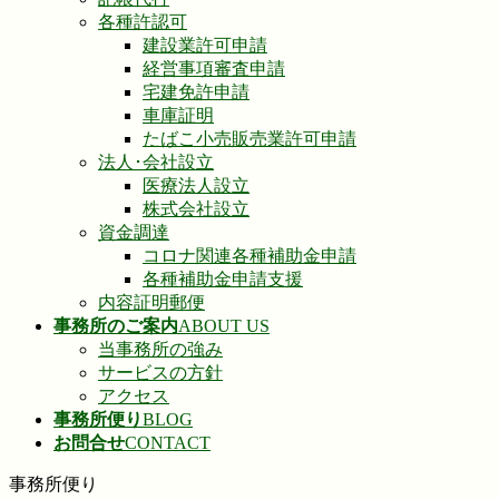
各種許認可
建設業許可申請
経営事項審査申請
宅建免許申請
車庫証明
たばこ小売販売業許可申請
法人･会社設立
医療法人設立
株式会社設立
資金調達
コロナ関連各種補助金申請
各種補助金申請支援
内容証明郵便
事務所のご案内
ABOUT US
当事務所の強み
サービスの方針
アクセス
事務所便り
BLOG
お問合せ
CONTACT
事務所便り