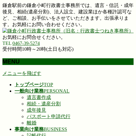
鎌倉駅前の鎌倉小町行政書士事務所では、遺言・信託・成年
後見、相続(遺産分割)、法人設立、建設業ほか各種許認可な
ど、ご相談、お手伝いをさせていただきます。出張承りま
す。お気軽にお問い合わせください。
お気軽にお問合せください。
TEL
0467-39-5274
受付時間10時～20時(土日も対応)
MENU
メニューを飛ばす
トップページ
TOP
一般向け業務
PERSONAL
遺言書作成
相続・遺産分割
成年後見
パスポート申請代行
離婚
事業向け業務
BUSINESS
記帳代行