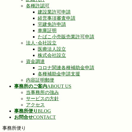
各種許認可
建設業許可申請
経営事項審査申請
宅建免許申請
車庫証明
たばこ小売販売業許可申請
法人･会社設立
医療法人設立
株式会社設立
資金調達
コロナ関連各種補助金申請
各種補助金申請支援
内容証明郵便
事務所のご案内
ABOUT US
当事務所の強み
サービスの方針
アクセス
事務所便り
BLOG
お問合せ
CONTACT
事務所便り