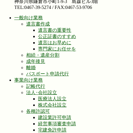
神奈川県鎌倉市小町1-9-3 島森ビル3階
TEL:0467-39-5274 / FAX:0467-53-9706
一般向け業務
遺言書作成
遺言書の重要性
公正証書のすすめ
遺言はお早めに
専門家にお任せを
相続・遺産分割
成年後見
離婚
パスポート申請代行
事業向け業務
記帳代行
法人･会社設立
医療法人設立
株式会社設立
各種許認可
建設業許可申請
経営事項審査申請
宅建免許申請