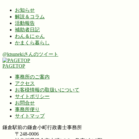
お知らせ
解説＆コラム
活動報告
補助者日記
わん＆にゃん
かまくら暮らし
@ktsunekiさんのツイート
PAGETOP
事務所のご案内
アクセス
お客様情報の取扱いについて
サイトポリシー
お問合せ
事務所便り
サイトマップ
鎌倉駅前の鎌倉小町行政書士事務所
〒248-0006