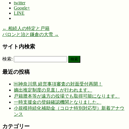
twitter
Google+
LINE
←
相続人の特定と戸籍
バロンと治と鎌倉の大雪
→
サイト内検索
検索:
最近の投稿
￼神奈川県 経営事項審査の対面受付再開！
嫡出推定制度の見直しが行われます。
戸籍謄本等が遠方の役場でも取得可能になります。
一時支援金の登録確認機関となりました。
小規模持続化補助金（コロナ特別対応型）新着アナウ
ンス
カテゴリー